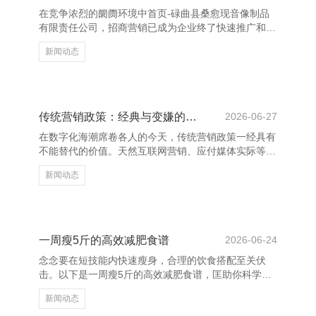
跳跃，智商在竞争中脱颖而出，成为更好的我方。 濒
在竞争浓烈的阛阓环境中首页-碌曲县桑愈现音像制品
临艰苦时，咱们时时会感到迷濛和窘迫，但恰是这些时
有限责任公司，招商营销已成为企业终了快速推广和擢
代，最需
升品牌影响力的进攻技术。通过科学的招商策略，企业
新闻动态
大要灵验眩惑优质配结伙伴，拓展阛阓，终了互利共
赢。 精确的招商策略是奏效的关节。企业需要明确本
身定位，深刻了解观点阛阓与客户需求，制定有针对性
的招商决策。同期，借助大数据分析和阛阓调研，企业
不错更准确地识别潜在客户，提高着商成果。 上饶养
传统营销政策：经典与变嫌的集会
2026-06-27
花网 - 多肉植物,多肉植物大全,多肉植物图片,多肉植物
在数字化海潮席卷各人的今天，传统营销政策一经具有
常见问题大全 在招商过程中，成立致密的品牌形象和
不能替代的价值。天然互联网营销、应付媒体实际等新
信任度至关进
兴妙技日益兴起，但好多企业发现，传统营销边幅如告
新闻动态
白、促销四肢、线下体验等首页-碌曲县桑愈现音像制
品有限责任公司，仍然省略灵验触达目的客户。 上饶
养花网 - 多肉植物,多肉植物大全,多肉植物图片,多肉植
物常见问题大全 传统营销的中枢在于建造品牌信任和
始终客户关连。举例，电视告白、报纸告白和户外海报
一周瘦5斤的高效减肥食谱
2026-06-24
等，通过握续的品牌曝光，增强奢靡者对品牌的贯通与
念念要在短技能内快速瘦身，合理的饮食搭配至关伏
真心度。此外，线下四肢如展会、路演等，也能径直与
击。以下是一周瘦5斤的高效减肥食谱，匡助你科学减
奢靡者互动
重，健康瘦身。 早餐提出选拔高卵白、低热量的食
新闻动态
品，如水煮蛋、全麦面包和无糖豆乳，既能提供充足能