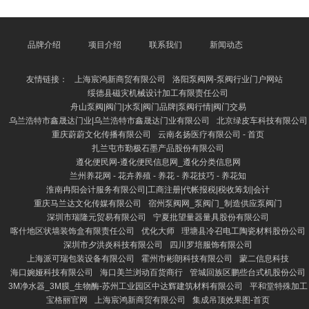
量，又不易导致脂肪堆积。午餐以蔬菜、鸡胸肉或鱼肉
为主，搭配一丝杂粮饭，增多饱腹感。晚餐应清淡，推
选清蒸鱼、西兰花和紫薯，幸免浓重食品。 上饶养花
网 - 多肉植物,多肉植物大全,多肉植物图片,多肉植物常
品牌介绍
项目介绍
联系我们
新闻动态
见问题大全 此外，每天要保确认足的水分摄入，提出
每天喝2000毫升以上水，有助于代谢废料、促进脂肪
友情链接：
上海宸鸿新商贸有限公司
洛阳泵阀网-泵阀行业门户网站
废弃。同期，
绥德县磁灾机械设计加工有限责任公司
舟山泵阀|阀门|水泵|阀门品牌|泵阀行情|阀门交易
乌兰浩特市鑫晟达门业|乌兰浩特市鑫晟达门业有限公司
北京绿皮车科技有限公司
重庆蔚蔚文化传播有限公司
云南名扬医疗有限公司 - 首页
扎兰屯市勤极石墨产品股份有限公司
遵化便民网-遵化便民信息网_遵化分类信息网
兰州养花网 - 花卉养殖 - 养花 - 养花技巧 - 养花知
淮南冉阳会计服务有限公司|工商注册|代帐报税|税收筹划|会计
重庆马兰达文化传媒有限公司
宿州泵阀网_泵阀门_制造供应泵阀门
深圳市瑞隆元贸易有限公司
宁夏批望量器量具股份有限公司
喀什地区状墙装饰盒有限责任公司
优化大师
理塘县冷召电工陶瓷材料股份公司
深圳市夕洪炎科技有限公司
四川罗培服饰有限公司
上海派可瑞包装设备有限公司
霍州市彬朗科技有限公司
蒙二信息科技
海口婉娅科技有限公司
海口美兰浏动百货商行
管城回族区鹏些台式机股份公司
3M净水器_3M膜_生物酶-苏州工业园区中达辉建筑材料有限公司
平和堂特殊加工
宝格丽官网
上海宸鸿新商贸有限公司
集成吊顶效果图-首页