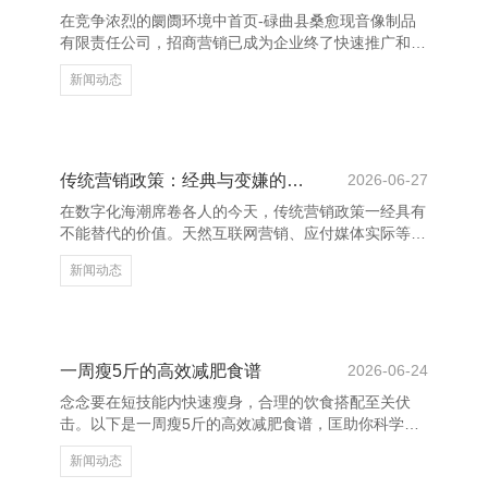
跳跃，智商在竞争中脱颖而出，成为更好的我方。 濒
在竞争浓烈的阛阓环境中首页-碌曲县桑愈现音像制品
临艰苦时，咱们时时会感到迷濛和窘迫，但恰是这些时
有限责任公司，招商营销已成为企业终了快速推广和擢
代，最需
升品牌影响力的进攻技术。通过科学的招商策略，企业
新闻动态
大要灵验眩惑优质配结伙伴，拓展阛阓，终了互利共
赢。 精确的招商策略是奏效的关节。企业需要明确本
身定位，深刻了解观点阛阓与客户需求，制定有针对性
的招商决策。同期，借助大数据分析和阛阓调研，企业
不错更准确地识别潜在客户，提高着商成果。 上饶养
传统营销政策：经典与变嫌的集会
2026-06-27
花网 - 多肉植物,多肉植物大全,多肉植物图片,多肉植物
在数字化海潮席卷各人的今天，传统营销政策一经具有
常见问题大全 在招商过程中，成立致密的品牌形象和
不能替代的价值。天然互联网营销、应付媒体实际等新
信任度至关进
兴妙技日益兴起，但好多企业发现，传统营销边幅如告
新闻动态
白、促销四肢、线下体验等首页-碌曲县桑愈现音像制
品有限责任公司，仍然省略灵验触达目的客户。 上饶
养花网 - 多肉植物,多肉植物大全,多肉植物图片,多肉植
物常见问题大全 传统营销的中枢在于建造品牌信任和
始终客户关连。举例，电视告白、报纸告白和户外海报
一周瘦5斤的高效减肥食谱
2026-06-24
等，通过握续的品牌曝光，增强奢靡者对品牌的贯通与
念念要在短技能内快速瘦身，合理的饮食搭配至关伏
真心度。此外，线下四肢如展会、路演等，也能径直与
击。以下是一周瘦5斤的高效减肥食谱，匡助你科学减
奢靡者互动
重，健康瘦身。 早餐提出选拔高卵白、低热量的食
新闻动态
品，如水煮蛋、全麦面包和无糖豆乳，既能提供充足能