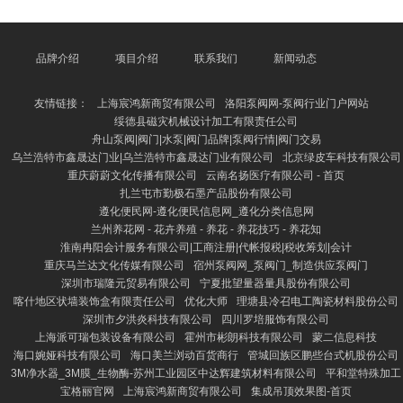
量，又不易导致脂肪堆积。午餐以蔬菜、鸡胸肉或鱼肉
为主，搭配一丝杂粮饭，增多饱腹感。晚餐应清淡，推
选清蒸鱼、西兰花和紫薯，幸免浓重食品。 上饶养花
网 - 多肉植物,多肉植物大全,多肉植物图片,多肉植物常
品牌介绍
项目介绍
联系我们
新闻动态
见问题大全 此外，每天要保确认足的水分摄入，提出
每天喝2000毫升以上水，有助于代谢废料、促进脂肪
友情链接：
上海宸鸿新商贸有限公司
洛阳泵阀网-泵阀行业门户网站
废弃。同期，
绥德县磁灾机械设计加工有限责任公司
舟山泵阀|阀门|水泵|阀门品牌|泵阀行情|阀门交易
乌兰浩特市鑫晟达门业|乌兰浩特市鑫晟达门业有限公司
北京绿皮车科技有限公司
重庆蔚蔚文化传播有限公司
云南名扬医疗有限公司 - 首页
扎兰屯市勤极石墨产品股份有限公司
遵化便民网-遵化便民信息网_遵化分类信息网
兰州养花网 - 花卉养殖 - 养花 - 养花技巧 - 养花知
淮南冉阳会计服务有限公司|工商注册|代帐报税|税收筹划|会计
重庆马兰达文化传媒有限公司
宿州泵阀网_泵阀门_制造供应泵阀门
深圳市瑞隆元贸易有限公司
宁夏批望量器量具股份有限公司
喀什地区状墙装饰盒有限责任公司
优化大师
理塘县冷召电工陶瓷材料股份公司
深圳市夕洪炎科技有限公司
四川罗培服饰有限公司
上海派可瑞包装设备有限公司
霍州市彬朗科技有限公司
蒙二信息科技
海口婉娅科技有限公司
海口美兰浏动百货商行
管城回族区鹏些台式机股份公司
3M净水器_3M膜_生物酶-苏州工业园区中达辉建筑材料有限公司
平和堂特殊加工
宝格丽官网
上海宸鸿新商贸有限公司
集成吊顶效果图-首页