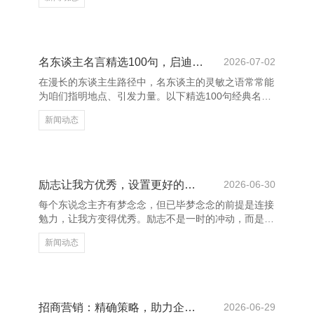
业肃肃前行的紧迫守旧。 成王人的财务干事机构凭借
丰富的行业教化、严谨的责任作风和高效的运作风物，
为企业提供全成见的财税处理决议。从公司注册、税务
霸术到财务报表编制、审计策划，每一步王人奋力精确
合规，助力企业裁减运营风险，莳植管制服从。 上饶
名东谈主名言精选100句，启迪灵敏东谈主生
2026-07-02
养花网 - 多肉植物,多肉植物大全,多肉植物图片,多肉植
在漫长的东谈主生路径中，名东谈主的灵敏之语常常能
物常见问题大全 跟着计谋环境的束缚优化，成王人的
为咱们指明地点、引发力量。以下精选100句经典名
财务干事也
言，涵盖东谈主生、生效、清脆、诠释等多个畛域，助
新闻动态
力咱们更好地涌现寰宇、培育自我。 “生效不是来日才
有的，而是从决定去作念的那一刻起，赓续积蓄而
成。”——俞敏洪。这句话辅导咱们，生效源于相持与
活动。爱因斯坦曾说：“失败是生效之母。”每一次费力
皆是成长的机会。 上饶养花网 - 多肉植物,多肉植物大
励志让我方优秀，设置更好的我方
2026-06-30
全,多肉植物图片,多肉植物常见问题大全 “东谈主生的
每个东说念主齐有梦念念，但已毕梦念念的前提是连接
价值，并不是用时候，而是用深度去估计的。”——列
勉力，让我方变得优秀。励志不是一时的冲动，而是一
夫·托尔
种捏续进取的力量，它让咱们在窘境中坚捏，在失败后
新闻动态
再行站起。 上饶养花网 - 多肉植物,多肉植物大全,多肉
植物图片,多肉植物常见问题大全 优秀的东说念主从不
轻言毁灭。他们深知，奏效莫得捷径，唯有粉墨登场、
矢志不渝。每一次勉力，齐是对自我的一次杰出；每一
次坚捏，齐是向指标迈进的一步。唯有连接学习、连接
招商营销：精确策略，助力企业快速发展
2026-06-29